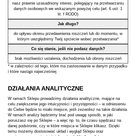
nasz prawnie uzasadniony interes, polegający na przetwarzaniu
danych osobowych we wskazanym powyżej celu (art. 6 ust. 1
lit. f RODO)
Jak długo?
do upływu okresu przedawnienia roszczeń lub do momentu, w
którym uwzględnimy Twój sprzeciw wobec przetwarzania*
Co się stanie, jeśli nie podasz danych?
brak możliwości ustalenia, dochodzenia lub obrony roszczeń
* w zależności od tego, które ma zastosowanie w danym przypadku
i które nastąpi najwcześniej
DZIAŁANIA ANALITYCZNE
W ramach Sklepu prowadzimy działania analityczne, mające na
celu zwiększenie jego intuicyjności i przystępności – w odniesieniu
do Ciebie będzie to miało miejsce, jeśli zezwolisz na takie działania.
W ramach analizy będziemy brać pod uwagę sposób, w jaki
poruszasz się po Sklepie – a więc np. to, ile czasu spędzasz na
danej podstronie, czy w które miejsca w Sklepie klikasz. Dzięki
temu możemy dostosować układ i wygląd Sklepu oraz