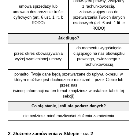
obowiązek prawny, związany
umowa sprzedaży lub
z rachunkowością,
umowa o dostarczenie treści
zobowiązujący nas do
cyfrowych (art. 6 ust. 1 lit. b
przetwarzania Twoich danych
RODO)
osobowych (art. 6 ust. 1 lit. c
RODO)
Jak długo?
do momentu wygaśnięcia
przez okres obowiązywania
ciążącego na nas obowiązku
wyżej wymienionej umowy
prawnego, związanego z
rachunkowością
ponadto, Twoje dane będą przetwarzane do upływu okresu, w
którym możliwe jest dochodzenie roszczeń – przez Ciebie lub
przez nas
(więcej informacji na ten temat znajdziesz w ostatniej tabeli tej
sekcji)
Co się stanie, jeśli nie podasz danych?
nie będziesz mieć możliwości złożenia zamówienia
2. Złożenie zamówienia w Sklepie - cz. 2