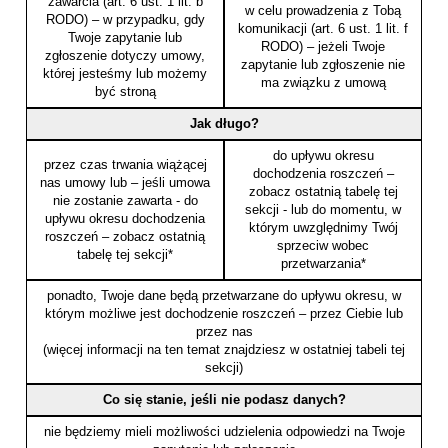
zawarcia (art. 6 ust. 1 lit. b
w celu prowadzenia z Tobą
RODO) – w przypadku, gdy
komunikacji (art. 6 ust. 1 lit. f
Twoje zapytanie lub
RODO) – jeżeli Twoje
zgłoszenie dotyczy umowy,
zapytanie lub zgłoszenie nie
której jesteśmy lub możemy
ma związku z umową
być stroną
Jak długo?
do upływu okresu
przez czas trwania wiążącej
dochodzenia roszczeń –
nas umowy lub – jeśli umowa
zobacz ostatnią tabelę tej
nie zostanie zawarta - do
sekcji - lub do momentu, w
upływu okresu dochodzenia
którym uwzględnimy Twój
roszczeń – zobacz ostatnią
sprzeciw wobec
tabelę tej sekcji*
przetwarzania*
ponadto, Twoje dane będą przetwarzane do upływu okresu, w
którym możliwe jest dochodzenie roszczeń – przez Ciebie lub
przez nas
(więcej informacji na ten temat znajdziesz w ostatniej tabeli tej
sekcji)
Co się stanie, jeśli nie podasz danych?
nie będziemy mieli możliwości udzielenia odpowiedzi na Twoje